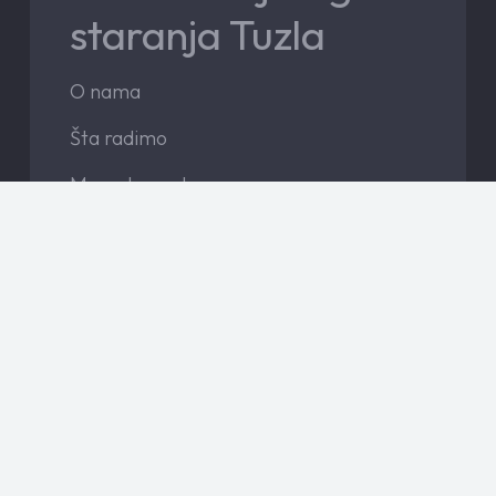
staranja Tuzla
O nama
Šta radimo
Menadzment
Vijesti
Kontakt
Javne nabavke
Instagram
Facebook