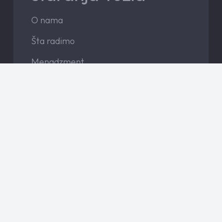
O nama
Šta radimo
Menadzment
Vijesti
Kontakt
Javne nabavke
Instagram
Facebook
Dizajn i razvoj: RBI.ba